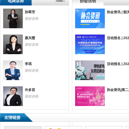
电商讲师
协会活动
孙翠芳
协会资讯 | 
课程讲师
聂兴慧
活动报名 | 
课程讲师
李琪
活动报名 | 
课程讲师
术科技有限公司
广东捷易通电子商务有限公司
东莞市冠濠电子有限公司
许多苗
协会资讯|第二
课程讲师
制品有限公司
友情链接
东莞市日臻尚勤电工材料有限公司
东莞市净康环保科技有限公