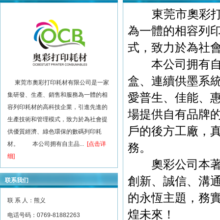
東莞市奧彩打印
為一體的相容列
式，致力於為社
本公司拥有自主品
盒、連續供墨系統
東莞市奧彩打印耗材有限公司是一家
愛普生、佳能、
集研發、生產、銷售和服務為一體的相
容列印耗材的高科技企業，引進先進的
場提供自有品牌的
生產技術和管理模式，致力於為社會提
戶的後方工廠，
供優質經濟、綠色環保的數碼列印耗
材。 本公司拥有自主品...
[点击详
務。
细]
奧彩公司本著"
創新、誠信、溝
联系我们
的永恆主題，務
联 系 人：熊义
煌未來！
电话号码：0769-81882263