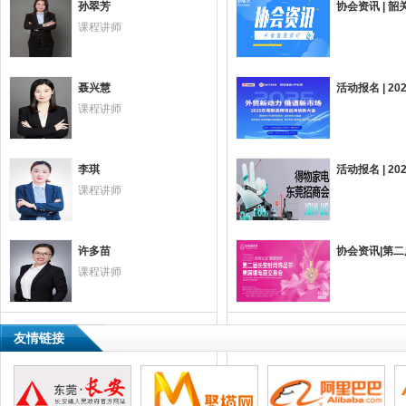
孙翠芳
协会资讯 | 
课程讲师
聂兴慧
活动报名 | 
课程讲师
李琪
活动报名 | 
课程讲师
科技有限公司
广东捷易通电子商务有限公司
东莞市冠濠电子有限公司
许多苗
协会资讯|第二
课程讲师
品有限公司
友情链接
东莞市日臻尚勤电工材料有限公司
东莞市净康环保科技有限公