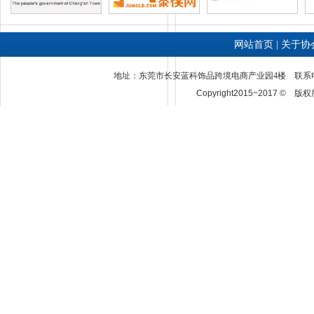
网站首页
|
关于协
地址：东莞市长安蓝科饰品跨境电商产业园4楼 联系电话：0769
Copyright2015~2017 ©
版权所
科技有限公司
广东捷易通电子商务有限公司
东莞市冠濠电子有限公司